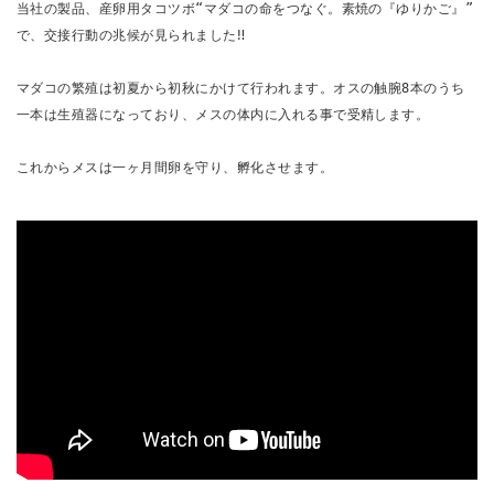
当社の製品、産卵用タコツボ“マダコの命をつなぐ。素焼の『ゆりかご』”
で、交接行動の兆候が見られました‼︎
マダコの繁殖は初夏から初秋にかけて行われます。オスの触腕8本のうち
一本は生殖器になっており、メスの体内に入れる事で受精します。
これからメスは一ヶ月間卵を守り、孵化させます。