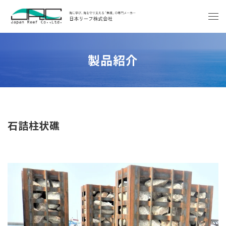
製品紹介
石詰柱状礁