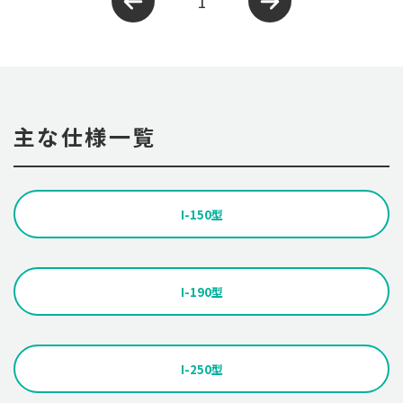
1
主な仕様一覧
I-150型
I-190型
I-250型