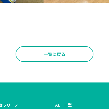
一覧に戻る
セラリーフ
AL－Ⅲ型