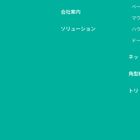
ベ
会社案内
マ
ソリューション
ハ
ド
ネッ
角型
トリ