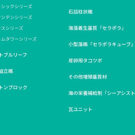
ーシックシリーズ
石詰柱状礁
ウンテンシリーズ
海藻着生基質「セラポラ」
ウスシリーズ
ームタワーシリーズ
小型藻礁「セラポラキューブ
トブルリーフ
産卵用タコツボ
組立礁
その他増殖基質材
トンブロック
海の栄養補給剤「シーアシスト
瓦ユニット