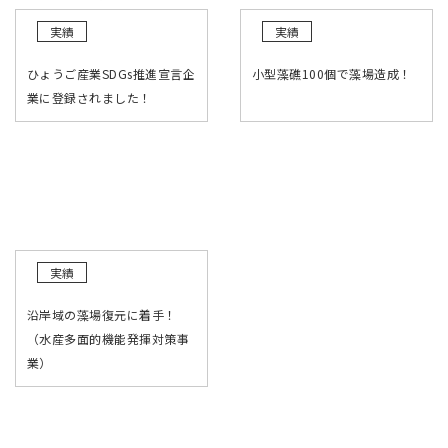
実績
実績
ひょうご産業SDGs推進宣言企
小型藻礁100個で藻場造成！
業に登録されました！
実績
沿岸域の藻場復元に着手！
（水産多面的機能発揮対策事
業）